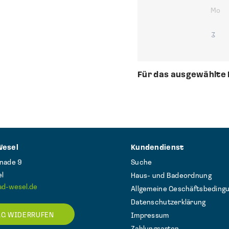
Mo
3
Für das ausgewählte 
Wesel
Kundendienst
enade 9
Suche
l
Haus- und Badeordnung
ad-wesel.de
Allgemeine Geschäftsbeding
Datenschutzerklärung
AG WIDERRUFEN
Impressum