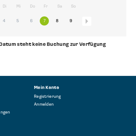
Di
Mi
Do
Fr
Sa
So
4
5
6
7
8
9
Datum steht keine Buchung zur Verfügung
Mein Konto
Registrierung
Anmelden
ungen