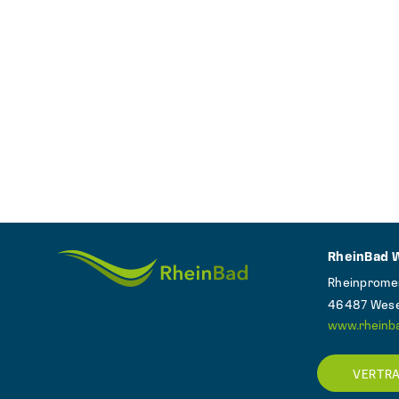
RheinBad 
Rheinprom
46487 Wese
www.rheinb
VERTR